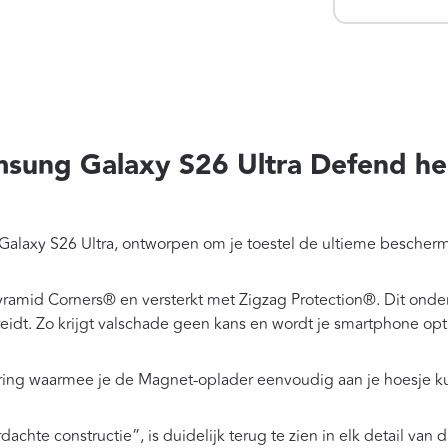
msung Galaxy S26 Ultra Defend h
laxy S26 Ultra, ontworpen om je toestel de ultieme bescherm
amid Corners® en versterkt met Zigzag Protection®. Dit onderd
reidt. Zo krijgt valschade geen kans en wordt je smartphone o
ing waarmee je de Magnet-oplader eenvoudig aan je hoesje ku
chte constructie”, is duidelijk terug te zien in elk detail van