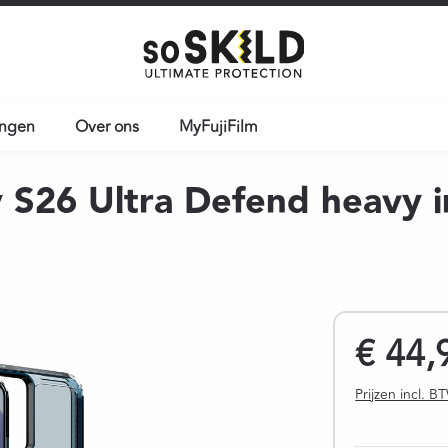
ingen
Over ons
MyFujiFilm
 S26 Ultra Defend heavy 
Normale prijs
€ 44,
Prijzen incl. 