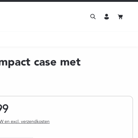
Winkelw
impact case met
:
99
BTW en excl. verzendkosten