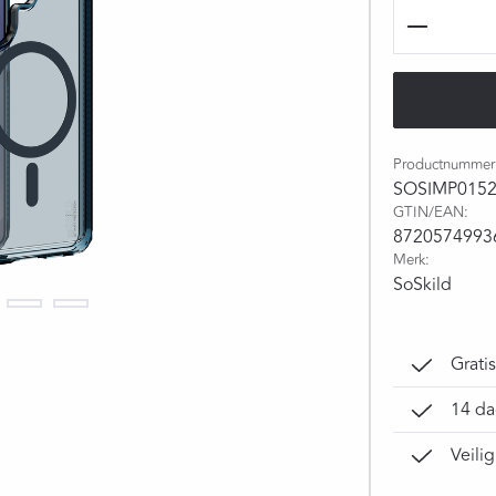
Producth
Productnummer
SOSIMP015
GTIN/EAN:
8720574993
Merk:
SoSkild
Grati
14 da
Veili