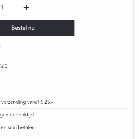
oeveelheid: Voer de gewenste hoeveelhei
Bestel nu
:
2
660
s verzending vanaf € 25,-
gen bedenktijd
g en snel betalen