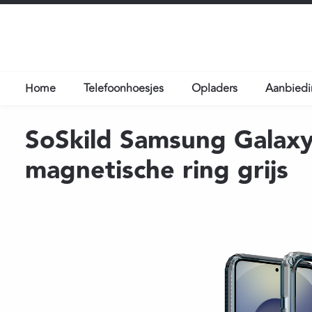
a naar de hoofdinhoud
Ga naar de hoofdnavigatie
Home
Telefoonhoesjes
Opladers
Aanbied
SoSkild Samsung Galaxy
magnetische ring grijs
Afbeeldingengalerij overslaan