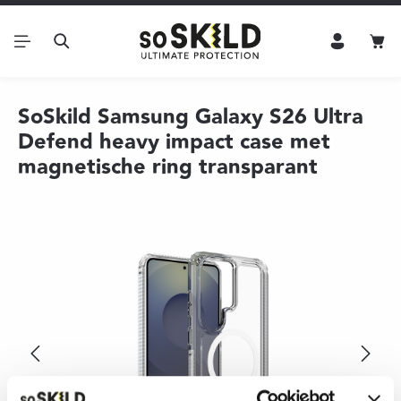
Ga naar de hoofdinhoud
Win
SoSkild Samsung Galaxy S26 Ultra
Defend heavy impact case met
magnetische ring transparant
Afbeeldingengalerij overslaan