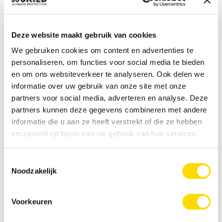
Deze website maakt gebruik van cookies
We gebruiken cookies om content en advertenties te
personaliseren, om functies voor social media te bieden
Normale prijs:
€ 44,99
en om ons websiteverkeer te analyseren. Ook delen we
informatie over uw gebruik van onze site met onze
Prijzen incl. BTW en excl. verzendkosten
partners voor social media, adverteren en analyse. Deze
partners kunnen deze gegevens combineren met andere
Producthoeveelheid: Voer de gewenste hoeveelheid i
informatie die u aan ze heeft verstrekt of die ze hebben
verzameld op basis van uw gebruik van hun services.
Bestel nu
Toestemmingsselectie
Noodzakelijk
Productnummer:
SOSIMP0151
Voorkeuren
GTIN/EAN:
8720574993653